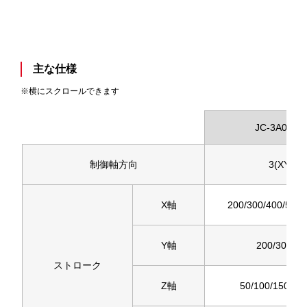
主な仕様
※横にスクロールできます
JC-3A00-0
制御軸方向
3(XYZ)
X軸
200/300/400/500
Y軸
200/300 m
ストローク
Z軸
50/100/150/20