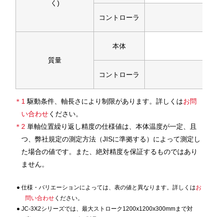
く)
コントローラ
本体
質量
コントローラ
＊1
駆動条件、軸長さにより制限があります。詳しくは
お問
い合わせ
ください。
＊2
単軸位置繰り返し精度の仕様値は、本体温度が一定、且
つ、弊社規定の測定方法（JISに準拠する）によって測定し
た場合の値です。また、絶対精度を保証するものではあり
ません。
仕様・バリエーションによっては、表の値と異なります。詳しくは
お
問い合わせ
ください。
JC-3X2シリーズでは、最大ストローク1200x1200x300mmまで対