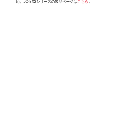
応。JC-3X2シリーズの製品ページは
こちら
。