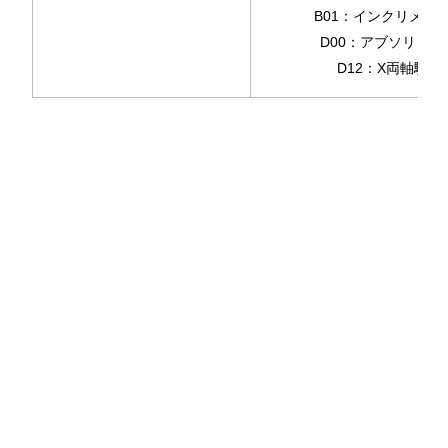
B01：インクリメン
D00：アブソリュー
D12：X両軸駆動