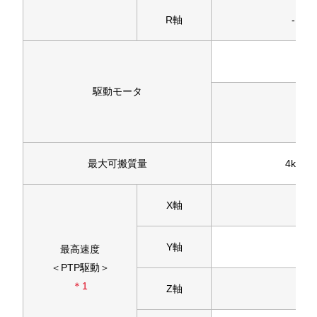
R軸
-
駆動モータ
最大可搬質量
4kg
X軸
Y軸
最高速度
＜PTP駆動＞
＊1
Z軸