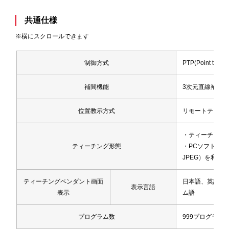
共通仕様
※横にスクロールできます
制御方式
PTP(Point to P
補間機能
3次元直線補間、
位置教示方式
リモートティーチン
・ティーチング
ティーチング形態
・PCソフト J
JPEG）を利用
ティーチングペンダント画面
日本語、英語、
表示言語
表示
ム語
プログラム数
999プログラム