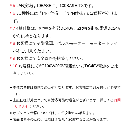
＊5
LAN接続は10BASE-T、100BASE-TXです。
＊6
I/O極性には「PNP仕様」「NPN仕様」の2種類がありま
す。
＊7
4軸仕様は、XY軸を外部DC48V、ZR軸を制御電源DC24V
から供給となります。
＊8
お客様にて制御電源、パルスモーター、モータードライ
バをご用意ください。
＊9
お客様にて安全回路を構築ください。
＊10
お客様にてAC100V/200V電源およびDC48V電源をご用
意ください。
本体の各軸は単体での出荷となります。お客様にて組み付けが必要で
す。
上記仕様以外についても対応可能な場合がございます、詳しくは
お問
い合わせ
ください。
オプション仕様については、ご注文時のみ承ります。
製品改良等のため、仕様は予告無く変更することがあります。