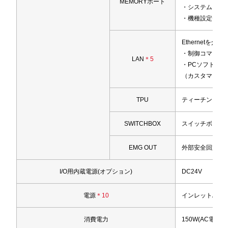
MEMORYポート
・システムソフ
・機種設定デー
Ethernetを
・制御コマンド
LAN
＊5
・PCソフト『JR 
（カスタマイズ
TPU
ティーチングペン
SWITCHBOX
スイッチボックス
EMG OUT
外部安全回路接
I/O用内蔵電源(オプション)
DC24V
電源
＊10
インレットAC100
消費電力
150W(AC電源)