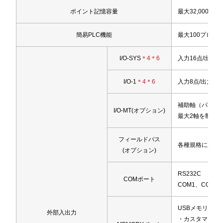
ポイント記憶容量
最大32,000ポ
簡易PLC機能
最大100プログ
I/O-SYS
＊4＊6
入力16点/出力1
I/O-1
＊4＊6
入力8点/出力8点
補助軸（パルス
I/O-MT
(オプション)
最大2軸を制御
フィールドバス
各種規格に対応 
(オプション)
RS232C
COMポート
COM1、COM
USBメモリ接続
外部入出力
・カスタマイズ